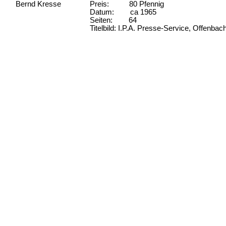
Bernd Kresse
Preis: 80 Pfennig
Datum: ca 1965
Seiten: 64
Titelbild: I.P.A. Presse-Service, Offenbac