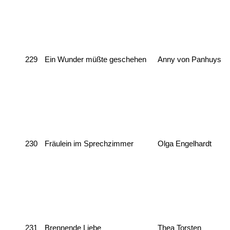
229
Ein Wunder müßte geschehen
Anny von Panhuys
230
Fräulein im Sprechzimmer
Olga Engelhardt
231
Brennende Liebe
Thea Torsten