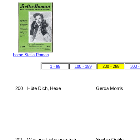
home Stella Roman
1 - 99
100 - 199
200 - 299
300 -
200
Hüte Dich, Hexe
Gerda Morris
201
Was aus Liebe geschah
Sophie Oehle