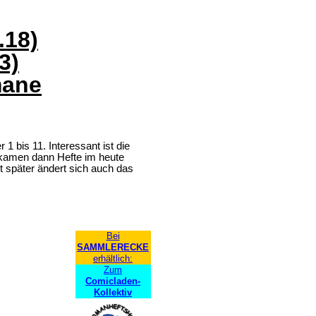
.18)
3)
mane
bis 11. Interessant ist die
 kamen dann Hefte im heute
 später ändert sich auch das
Bei
SAMMLERECKE
erhältlich:
Zum
Comicladen-
Kollektiv