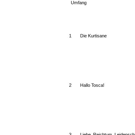
Umfang
1
Die Kurtisane
2
Hallo Tosca!
3
Liebe, Reichtum, Leidenscha