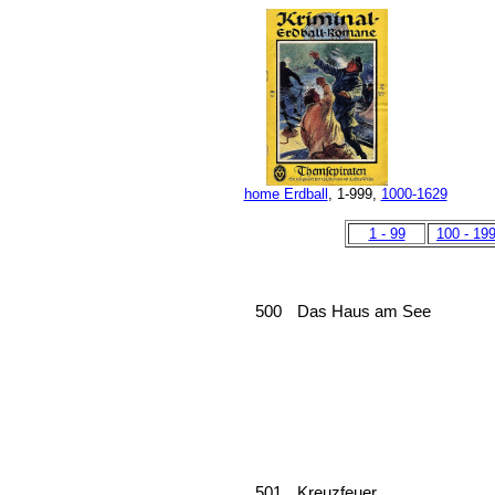
home Erdball
, 1-999,
1000-1629
1 - 99
100 - 19
500
Das Haus am See
501
Kreuzfeuer