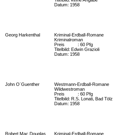
Titelbild: keine Angabe
Datum: 1958
Georg Harkenthal
Kriminal-Erdball-Romane
Kriminalroman
Preis : 60 Pfg
Titelbild: Edwin Grazioli
Datum: 1958
John O´Guenther
Westmann-Erdball-Romane
Wildwestroman
Preis : 60 Pfg
Titelbild: R.S. Lonati, Bad Tölz
Datum: 1958
Robert Mac Douglas
Kriminal-Erdball-Romane