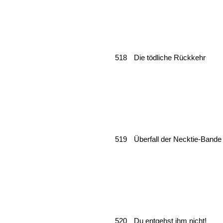
518
Die tödliche Rückkehr
519
Überfall der Necktie-Bande
520
Du entgehst ihm nicht!