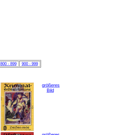
800 - 899
900 - 999
größeres
Bild
größeres