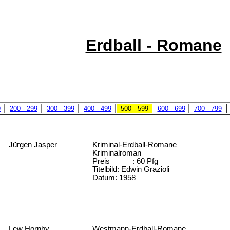
Erdball - Romane
9
200 - 299
300 - 399
400 - 499
500 - 599
600 - 699
700 - 799
Jürgen Jasper
Kriminal-Erdball-Romane
Kriminalroman
Preis : 60 Pfg
Titelbild: Edwin Grazioli
Datum: 1958
Lew Hornby
Westmann-Erdball-Romane